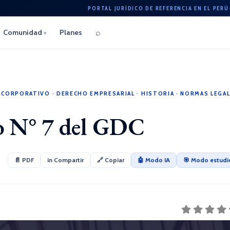
PORTAL JURÍDICO DE REFERENCIA EN EL PERÚ
⌕
Comunidad
Planes
▾
 CORPORATIVO
·
DERECHO EMPRESARIAL
·
HISTORIA
·
NORMAS LEGA
o N° 7 del GDC
📄 PDF
in Compartir
🔗 Copiar
🤖 Modo IA
🎯 Modo estudi