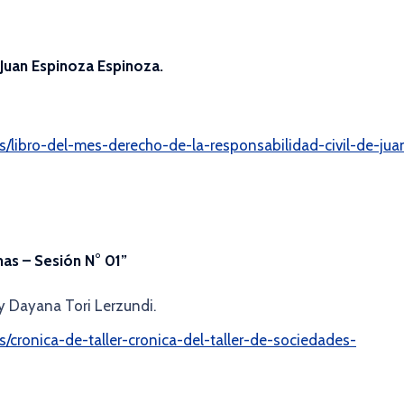
 Juan Espinoza Espinoza.
los/libro-del-mes-derecho-de-la-responsabilidad-civil-de-jua
mas – Sesión N° 01”
 Dayana Tori Lerzundi.
os/cronica-de-taller-cronica-del-taller-de-sociedades-