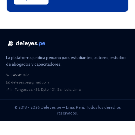
deleyes
.pe
La plataforma jurídica peruana para estudiantes, autores, estudios
de abogados y capacitadores.
📞
946881067
✉️
deleyes.pe@gmail.com
📍
Jr. Tungasuca 436, Dpto. 101, San Luis, Lima
© 2018 - 2026 Deleyes.pe — Lima, Perú. Todos los derechos
reservados.