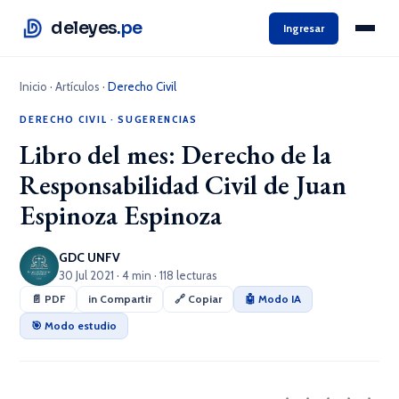
deleyes
.pe
Ingresar
Inicio
·
Artículos
·
Derecho Civil
DERECHO CIVIL
·
SUGERENCIAS
Libro del mes: Derecho de la
Responsabilidad Civil de Juan
Espinoza Espinoza
GDC UNFV
30 Jul 2021 · 4 min · 118 lecturas
📄 PDF
in Compartir
🔗 Copiar
🤖 Modo IA
🎯 Modo estudio