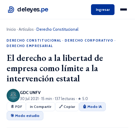
deleyes
.pe
Ingresar
Inicio
·
Artículos
·
Derecho Constitucional
DERECHO CONSTITUCIONAL
·
DERECHO CORPORATIVO
·
DERECHO EMPRESARIAL
El derecho a la libertad de
empresa como límite a la
intervención estatal
GDC UNFV
30 Jul 2021 · 15 min · 137 lecturas · ★ 5.0
📄 PDF
in Compartir
🔗 Copiar
🤖 Modo IA
🎯 Modo estudio