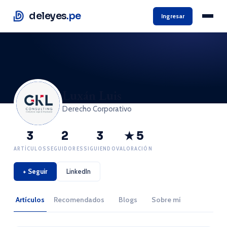
deleyes
.pe
Ingresar
Luxán Luis
Derecho Corporativo
3
2
3
★ 5
ARTÍCULOS
SEGUIDORES
SIGUIENDO
VALORACIÓN
+ Seguir
LinkedIn
Artículos
Recomendados
Blogs
Sobre mí