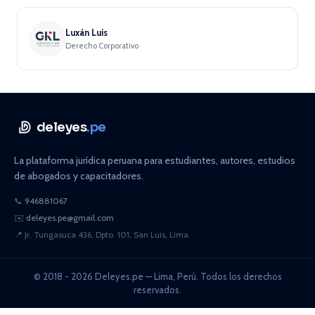
Luxán Luis
Derecho Corporativo
deleyes
.pe
La plataforma jurídica peruana para estudiantes, autores, estudios
de abogados y capacitadores.
📞
946881067
✉️
deleyes.pe@gmail.com
📍
Jr. Tungasuca 436, Dpto. 101, San Luis, Lima
© 2018 - 2026 Deleyes.pe — Lima, Perú. Todos los derechos
reservados.