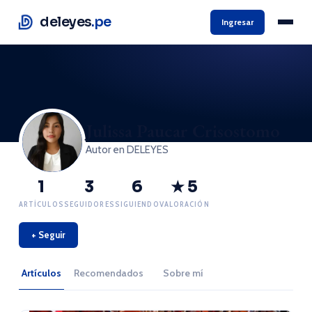
deleyes
.pe
Ingresar
Julissa Paucar Crisostomo
Autor en DELEYES
1
3
6
★ 5
ARTÍCULOS
SEGUIDORES
SIGUIENDO
VALORACIÓN
+ Seguir
Artículos
Recomendados
Sobre mí