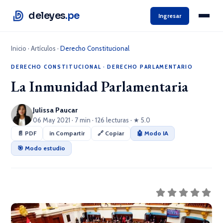
deleyes
.pe
Ingresar
Inicio
·
Artículos
·
Derecho Constitucional
DERECHO CONSTITUCIONAL
·
DERECHO PARLAMENTARIO
La Inmunidad Parlamentaria
Julissa Paucar
06 May 2021 · 7 min · 126 lecturas · ★ 5.0
📄 PDF
in Compartir
🔗 Copiar
🤖 Modo IA
🎯 Modo estudio