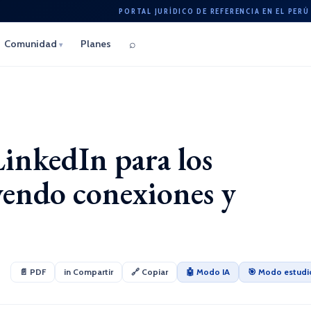
PORTAL JURÍDICO DE REFERENCIA EN EL PERÚ
⌕
Comunidad
Planes
▾
inkedIn para los
endo conexiones y
📄 PDF
in Compartir
🔗 Copiar
🤖 Modo IA
🎯 Modo estudi