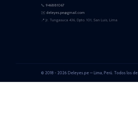
📞
946881067
✉️
deleyes.pe@gmail.com
📍
Jr. Tungasuca 436, Dpto. 101, San Luis, Lima
© 2018 - 2026 Deleyes.pe — Lima, Perú. Todos los de