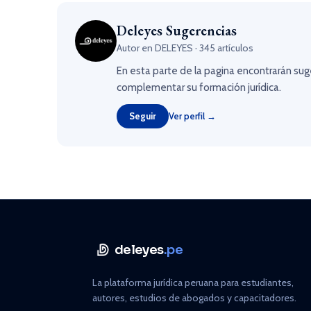
Deleyes Sugerencias
Autor en DELEYES · 345 artículos
En esta parte de la pagina encontrarán sug
complementar su formación jurídica.
Seguir
Ver perfil →
deleyes
.pe
La plataforma jurídica peruana para estudiantes,
autores, estudios de abogados y capacitadores.