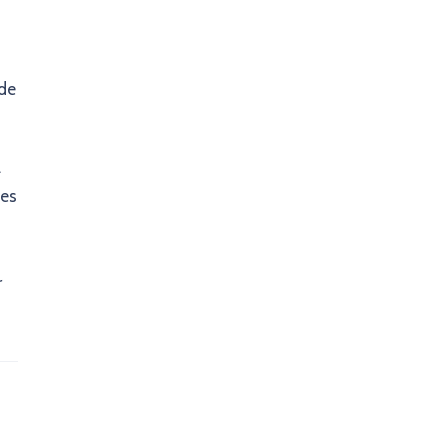
 de
a
les
r