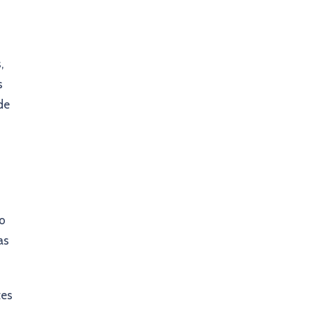
,
s
de
io
as
tes