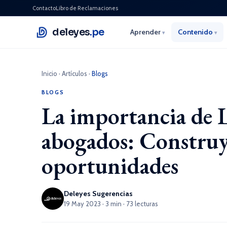
Contacto
Libro de Reclamaciones
deleyes
.pe
Aprender
Contenido
▾
▾
Inicio
·
Artículos
·
Blogs
BLOGS
La importancia de L
abogados: Construy
oportunidades
Deleyes Sugerencias
19 May 2023 · 3 min · 73 lecturas