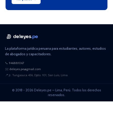
deleyes
.pe
La plataforma jurídica peruana para estudiantes, autores, estudios
de abogados y capacitadores.
📞
946881067
✉️
deleyes.pe@gmail.com
📍
Jr. Tungasuca 436, Dpto. 101, San Luis, Lima
© 2018 - 2026 Deleyes.pe — Lima, Perú. Todos los derechos
reservados.