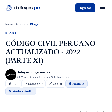
deleyes
.pe
Ingresar
Inicio
·
Artículos
·
Blogs
BLOGS
CÓDIGO CIVIL PERUANO
ACTUALIZADO - 2022
(PARTE XI)
Deleyes Sugerencias
23 Mar 2022 · 27 min · 2,932 lecturas
📄 PDF
in Compartir
🔗 Copiar
🤖 Modo IA
🎯 Modo estudio