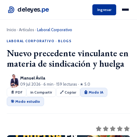
deleyes
.pe
Ingresar
Inicio
·
Artículos
·
Laboral Corporativo
LABORAL CORPORATIVO
·
BLOGS
Nuevo precedente vinculante en
materia de sindicación y huelga
Manuel Ávila
09 Jul 2026 · 6 min · 159 lecturas · ★ 5.0
📄 PDF
in Compartir
🔗 Copiar
🤖 Modo IA
🎯 Modo estudio