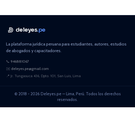
deleyes
.pe
La plataforma jurídica peruana para estudiantes, autores, estudios
de abogados y capacitadores.
📞
946881067
✉️
deleyes.pe@gmail.com
📍
Jr. Tungasuca 436, Dpto. 101, San Luis, Lima
© 2018 - 2026 Deleyes.pe — Lima, Perú. Todos los derechos
reservados.