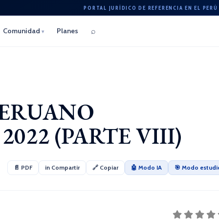
PORTAL JURÍDICO DE REFERENCIA EN EL PERÚ
⌕
Comunidad
Planes
▾
PERUANO
022 (PARTE VIII)
📄 PDF
in Compartir
🔗 Copiar
🤖 Modo IA
🎯 Modo estudi