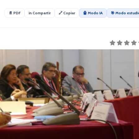
📄 PDF
in Compartir
🔗 Copiar
🤖 Modo IA
🎯 Modo estudi