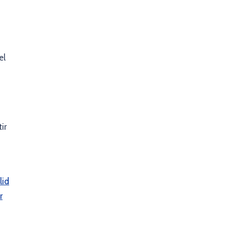
el
ir
lid
r