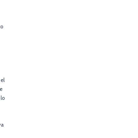
to
el
de
 lo
ya