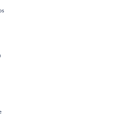
os
×
0
e