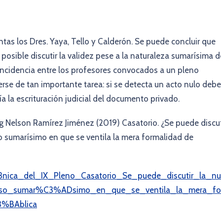
tas los Dres. Yaya, Tello y Calderón. Se puede concluir que
 posible discutir la validez pese a la naturaleza sumarísima d
oincidencia entre los profesores convocados a un pleno
se de tan importante tarea: si se detecta un acto nulo debe
a la escrituración judicial del documento privado.
g Nelson Ramírez Jiménez (2019) Casatorio. ¿Se puede discut
so sumarísimo en que se ventila la mera formalidad de
nica_del_IX_Pleno_Casatorio_Se_puede_discutir_la_nu
ceso_sumar%C3%ADsimo_en_que_se_ventila_la_mera_fo
3%BAblica