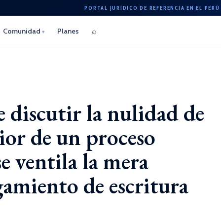
PORTAL JURÍDICO DE REFERENCIA EN EL PERÚ
⌕
Comunidad
Planes
▾
 discutir la nulidad de
rior de un proceso
e ventila la mera
amiento de escritura