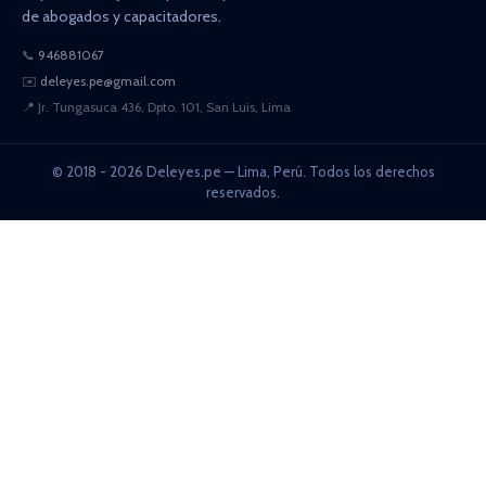
de abogados y capacitadores.
📞
946881067
✉️
deleyes.pe@gmail.com
📍
Jr. Tungasuca 436, Dpto. 101, San Luis, Lima
© 2018 - 2026 Deleyes.pe — Lima, Perú. Todos los derechos
reservados.