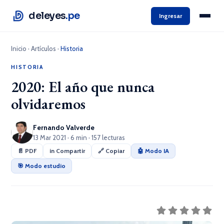
deleyes
.pe
Ingresar
Inicio
·
Artículos
·
Historia
HISTORIA
2020: El año que nunca
olvidaremos
Fernando Valverde
13 Mar 2021 · 6 min · 157 lecturas
📄 PDF
in Compartir
🔗 Copiar
🤖 Modo IA
🎯 Modo estudio