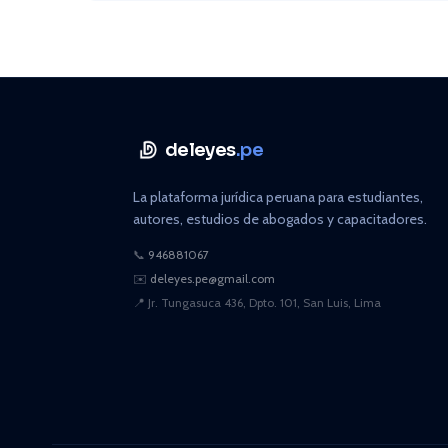
deleyes
.pe
La plataforma jurídica peruana para estudiantes,
autores, estudios de abogados y capacitadores.
📞
946881067
✉️
deleyes.pe@gmail.com
📍
Jr. Tungasuca 436, Dpto. 101, San Luis, Lima