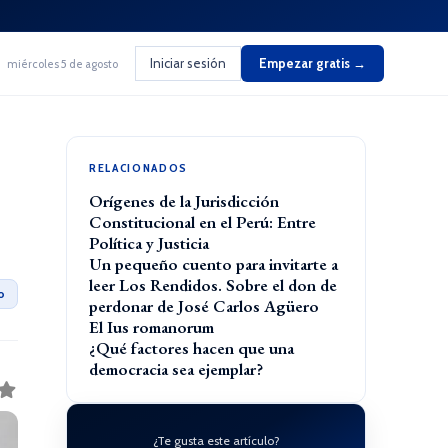
Iniciar sesión
Empezar gratis →
miércoles 5 de agosto
RELACIONADOS
Orígenes de la Jurisdicción
Constitucional en el Perú: Entre
Política y Justicia
Un pequeño cuento para invitarte a
leer Los Rendidos. Sobre el don de
o
perdonar de José Carlos Agüero
El Ius romanorum
¿Qué factores hacen que una
democracia sea ejemplar?
¿Te gusta este artículo?