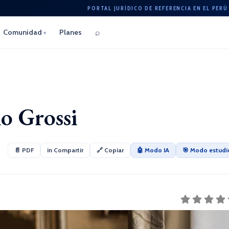
PORTAL JURÍDICO DE REFERENCIA EN EL PERÚ
⌕
Comunidad
Planes
▾
o Grossi
📄 PDF
in Compartir
🔗 Copiar
🤖 Modo IA
🎯 Modo estudi