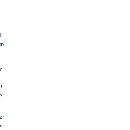
l
en
on
s,
 y
or
ede