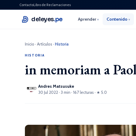
Contacto
Libro de Reclamaciones
deleyes
.pe
Aprender
Contenido
▾
▾
Inicio
·
Artículos
·
Historia
HISTORIA
in memoriam a Paol
Andres Matsusuke
30 Jul 2022 · 3 min · 167 lecturas · ★ 5.0