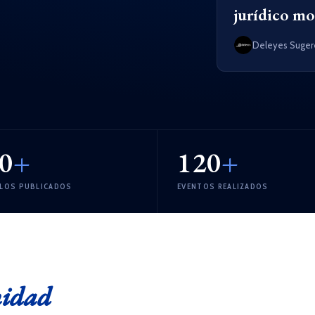
jurídico m
Deleyes Suger
0
+
120
+
ULOS PUBLICADOS
EVENTOS REALIZADOS
nidad