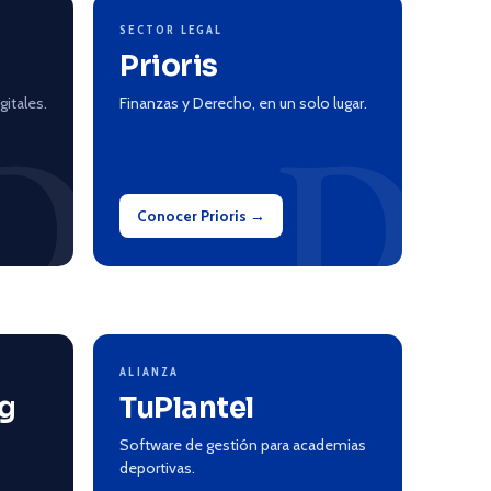
SECTOR LEGAL
Prioris
itales.
Finanzas y Derecho, en un solo lugar.
D
D
Conocer Prioris →
ALIANZA
ng
TuPlantel
.
Software de gestión para academias
deportivas.