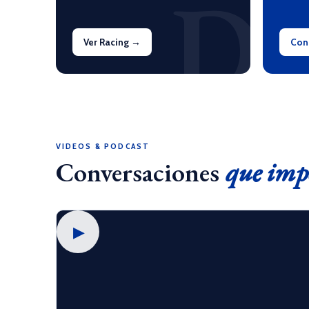
D
Ver Racing →
Con
VIDEOS & PODCAST
Conversaciones
que imp
▶