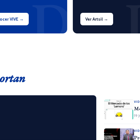
D
ocer VIVE →
Ver Artsil →
ortan
VI
Me
19 
VI
Pr