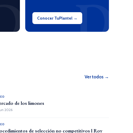
D
D
Conocer TuPlantel →
Ver todos →
DEO
rcado de los limones
Jun 2026
DEO
ocedimientos de selección no competitivos l Roy