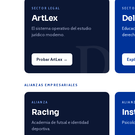
SECTOR LEGAL
SECTO
ArtLex
Del
El sistema operativo del estudio
Educac
D
jurídico moderno.
derech
Probar ArtLex →
Exp
ALIANZAS EMPRESARIALES
ALIANZA
ALIAN
Racing
Ins
Academia de futsal e identidad
Psicolo
deportiva.