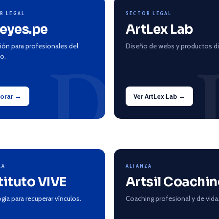
R LEGAL
SECTOR LEGAL
eyes.pe
ArtLex Lab
ión para profesionales del
Diseño de webs y productos dig
D
o.
lorar →
Ver ArtLex Lab →
ZA
ALIANZA
tituto VIVE
Artsil Coachi
gía para recuperar vínculos.
Coaching profesional y de vida