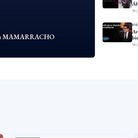
Ál
18 
VI
Ar
s un MAMARRACHO
bi
18 