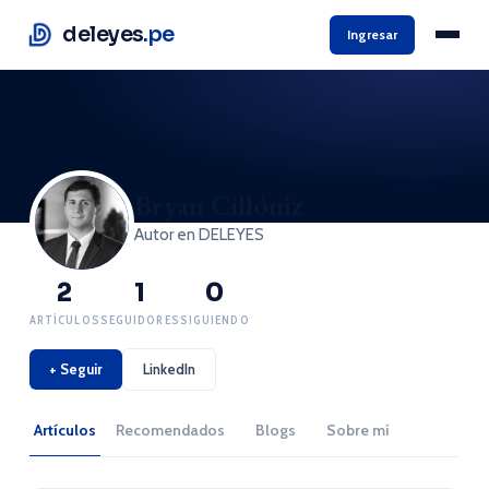
deleyes
.pe
Ingresar
Bryan Cillóniz
Autor en DELEYES
2
1
0
ARTÍCULOS
SEGUIDORES
SIGUIENDO
+ Seguir
LinkedIn
Artículos
Recomendados
Blogs
Sobre mí