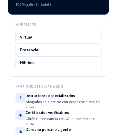
100% gratis · Sin tarjeta
MODALIDAD
Virtual
Presencial
Híbrido
¿POR QUÉ ESTUDIAR AQUÍ?
Instructores especializados
§
Abogados en ejercicio con experiencia real en
el Perú.
Certificados verificables
◈
Obtén tu constancia con QR al completar el
curso.
Derecho peruano vigente
◉