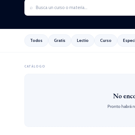
⌕
Todos
Gratis
Lectio
Curso
Espec
CATÁLOGO
No enco
Pronto habrá n