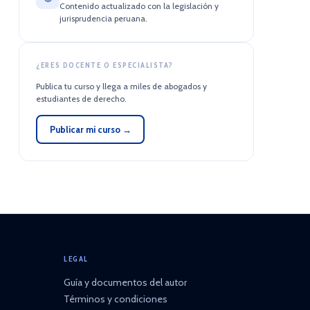
Contenido actualizado con la legislación y
jurisprudencia peruana.
¿ERES DOCENTE O ESPECIALISTA?
Publica tu curso y llega a miles de abogados y
estudiantes de derecho.
Publicar mi curso →
LEGAL
Guía y documentos del autor
Términos y condiciones