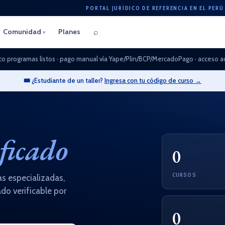
PORTAL JURÍDICO DE REFERENCIA EN EL PERÚ
⌕
Comunidad
Planes
▾
co programas listos · pago manual vía Yape/Plin/BCP/MercadoPago · acceso a
🎟️ ¿Estudiante de un taller?
Ingresa con tu código de curso →
ificado
0
CURSOS
s especializadas,
do verificable por
0