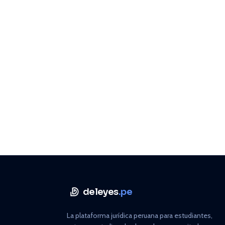
deleyes
.pe
La plataforma jurídica peruana para estudiantes,