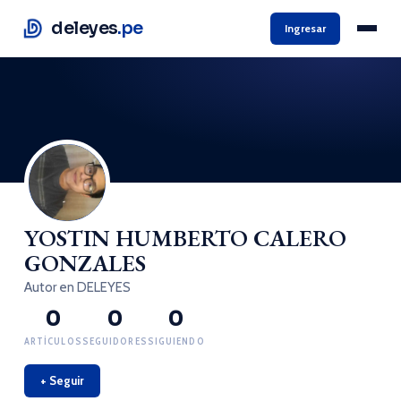
deleyes
.pe
Ingresar
YOSTIN HUMBERTO CALERO
GONZALES
Autor en DELEYES
0
0
0
ARTÍCULOS
SEGUIDORES
SIGUIENDO
+ Seguir