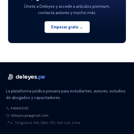
Únete a Deleyes y accede a artículos premium,
contacta autores y mucho más.
Empezar gratis →
deleyes
.pe
La plataforma jurídica peruana para estudiantes, autores, estudios
de abogados y capacitadores.
📞
946881067
✉️
deleyes.pe@gmail.com
📍
Jr. Tungasuca 436, Dpto. 101, San Luis, Lima