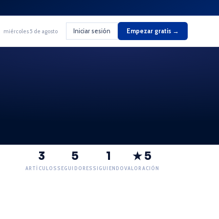
Iniciar sesión
Empezar gratis →
miércoles 5 de agosto
3
5
1
★ 5
ARTÍCULOS
SEGUIDORES
SIGUIENDO
VALORACIÓN