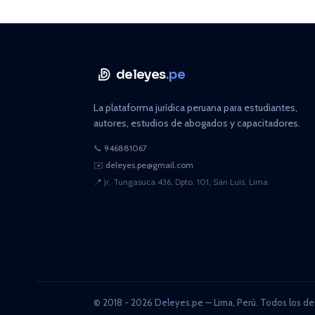
deleyes
.pe
La plataforma jurídica peruana para estudiantes,
autores, estudios de abogados y capacitadores.
📞
946881067
✉️
deleyes.pe@gmail.com
📍
Jr. Tungasuca 436, Dpto. 101, San Luis, Lima
© 2018 - 2026 Deleyes.pe — Lima, Perú. Todos los de