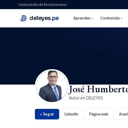
Contacto
Libro de Reclamaciones
deleyes
.pe
Aprender
Contenido
▾
▾
José Humbert
Autor en DELEYES
+ Seguir
LinkedIn
Página web
Acad