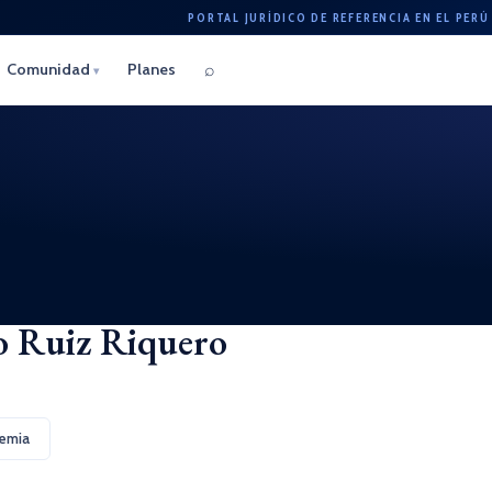
PORTAL JURÍDICO DE REFERENCIA EN EL PERÚ
⌕
Comunidad
Planes
▾
o Ruiz Riquero
emia