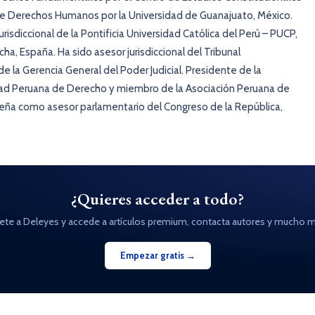
de Derechos Humanos por la Universidad de Guanajuato, México.
sdiccional de la Pontificia Universidad Católica del Perú – PUCP,
ha, España. Ha sido asesor jurisdiccional del Tribunal
de la Gerencia General del Poder Judicial. Presidente de la
dad Peruana de Derecho y miembro de la Asociación Peruana de
ña como asesor parlamentario del Congreso de la República,
¿Quieres acceder a todo?
ete a Deleyes y accede a artículos premium, contacta autores y mucho m
Empezar gratis →