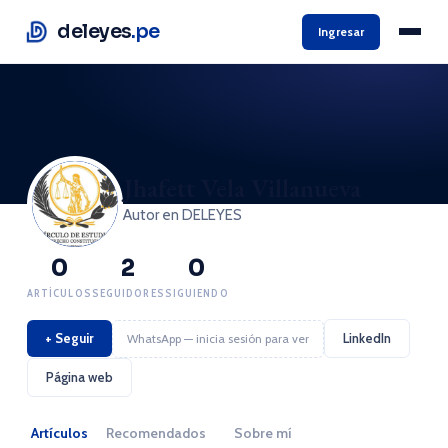
deleyes
.pe
Ingresar
Jhafett Vela Villanueva
Autor en DELEYES
0
2
0
ARTÍCULOS
SEGUIDORES
SIGUIENDO
+ Seguir
LinkedIn
WhatsApp — inicia sesión para ver
Página web
Artículos
Recomendados
Sobre mí