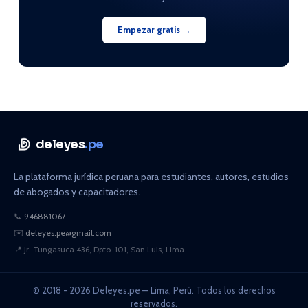
Empezar gratis →
deleyes
.pe
La plataforma jurídica peruana para estudiantes, autores, estudios
de abogados y capacitadores.
📞
946881067
✉️
deleyes.pe@gmail.com
📍
Jr. Tungasuca 436, Dpto. 101, San Luis, Lima
© 2018 - 2026 Deleyes.pe — Lima, Perú. Todos los derechos
reservados.