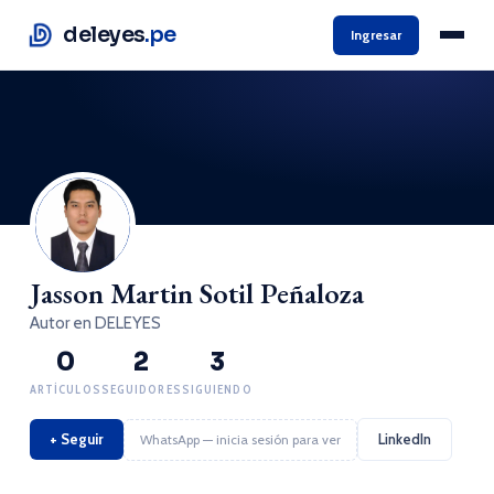
deleyes
.pe
Ingresar
Jasson Martin Sotil Peñaloza
Autor en DELEYES
0
2
3
ARTÍCULOS
SEGUIDORES
SIGUIENDO
+ Seguir
LinkedIn
WhatsApp — inicia sesión para ver