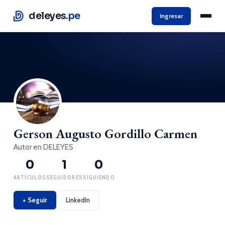
deleyes
.pe
Ingresar
Gerson Augusto Gordillo Carmen
Autor en DELEYES
0
1
0
ARTÍCULOS
SEGUIDORES
SIGUIENDO
+ Seguir
LinkedIn