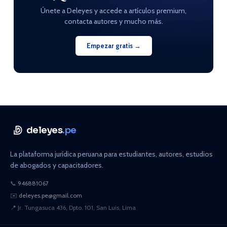
Únete a Deleyes y accede a artículos premium,
contacta autores y mucho más.
Empezar gratis →
deleyes
.pe
La plataforma jurídica peruana para estudiantes, autores, estudios
de abogados y capacitadores.
📞
946881067
✉️
deleyes.pe@gmail.com
📍
Jr. Tungasuca 436, Dpto. 101, San Luis, Lima