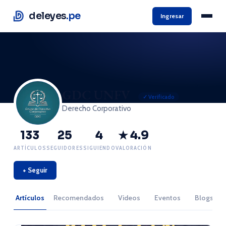
deleyes
.pe
Ingresar
GDC UNFV
✓ Verificado
Derecho Corporativo
133
25
4
★ 4.9
ARTÍCULOS
SEGUIDORES
SIGUIENDO
VALORACIÓN
+ Seguir
Artículos
Recomendados
Videos
Eventos
Blogs