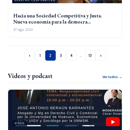
DERECHO CORPORATIVO
Hacia una Sociedad Competitiva y Justa.
Nueva economía para la democra...
27 ago. 2021
‹
1
2
3
4
…
13
›
Videos y podcast
Ver todos →
VIDEO