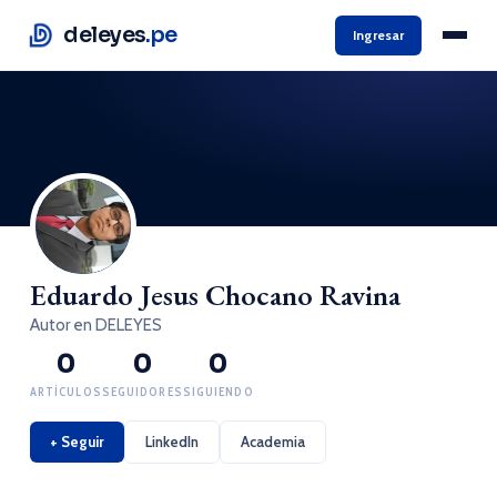
deleyes
.pe
Ingresar
Eduardo Jesus Chocano Ravina
Autor en DELEYES
0
0
0
ARTÍCULOS
SEGUIDORES
SIGUIENDO
+ Seguir
LinkedIn
Academia