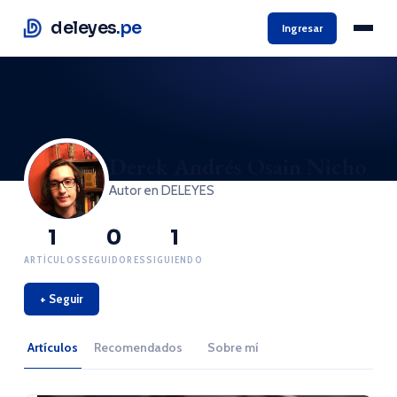
deleyes
.pe
Ingresar
Derek Andrés Osain Nicho
Autor en DELEYES
1
0
1
ARTÍCULOS
SEGUIDORES
SIGUIENDO
+ Seguir
Artículos
Recomendados
Sobre mí