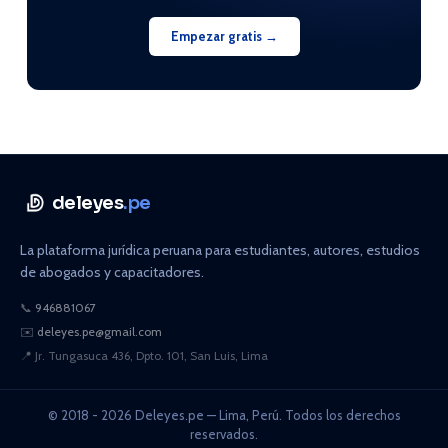
Empezar gratis →
deleyes
.pe
La plataforma jurídica peruana para estudiantes, autores, estudios
de abogados y capacitadores.
📞
946881067
✉️
deleyes.pe@gmail.com
📍
Jr. Tungasuca 436, Dpto. 101, San Luis, Lima
© 2018 - 2026 Deleyes.pe — Lima, Perú. Todos los derechos
reservados.