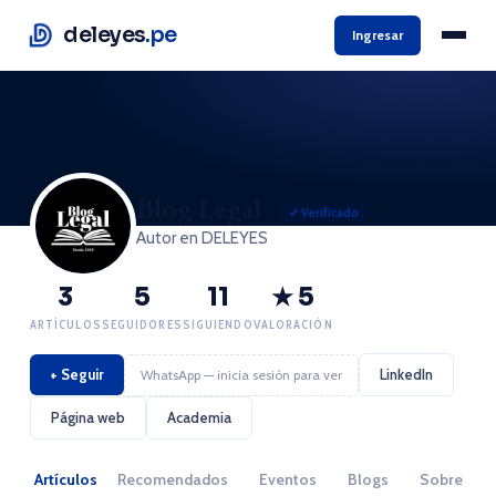
deleyes
.pe
Ingresar
Blog Legal
✓ Verificado
Autor en DELEYES
3
5
11
★ 5
ARTÍCULOS
SEGUIDORES
SIGUIENDO
VALORACIÓN
+ Seguir
LinkedIn
WhatsApp — inicia sesión para ver
Página web
Academia
Artículos
Recomendados
Eventos
Blogs
Sobre mí