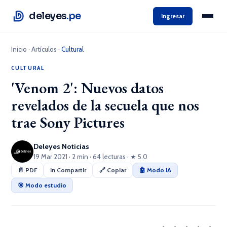
deleyes
.pe
Ingresar
Inicio
·
Artículos
·
Cultural
CULTURAL
'Venom 2': Nuevos datos
revelados de la secuela que nos
trae Sony Pictures
Deleyes Noticias
19 Mar 2021 · 2 min · 64 lecturas · ★ 5.0
📄 PDF
in Compartir
🔗 Copiar
🤖 Modo IA
🎯 Modo estudio