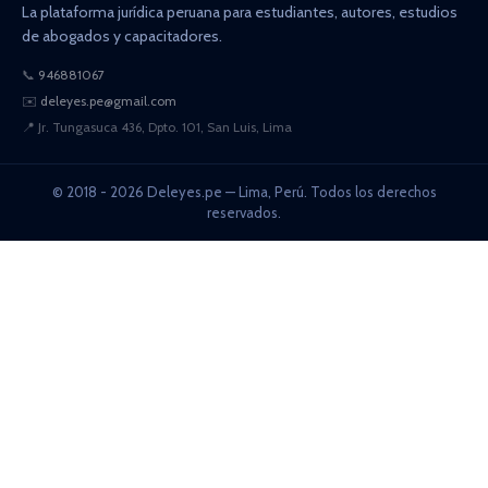
La plataforma jurídica peruana para estudiantes, autores, estudios
de abogados y capacitadores.
📞
946881067
✉️
deleyes.pe@gmail.com
📍
Jr. Tungasuca 436, Dpto. 101, San Luis, Lima
© 2018 - 2026 Deleyes.pe — Lima, Perú. Todos los derechos
reservados.