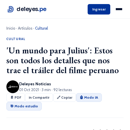
deleyes
.pe
Ingresar
Inicio
·
Artículos
·
Cultural
CULTURAL
'Un mundo para Julius': Estos
son todos los detalles que nos
trae el tráiler del filme peruano
Deleyes Noticias
01 Oct 2021 · 3 min · 92 lecturas
📄 PDF
in Compartir
🔗 Copiar
🤖 Modo IA
🎯 Modo estudio