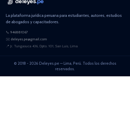
deleyes
.pe
La plataforma jurídica peruana para estudiantes, autores, estudios
de abogados y capacitadores.
📞
946881067
✉️
deleyes.pe@gmail.com
📍
Jr. Tungasuca 436, Dpto. 101, San Luis, Lima
© 2018 - 2026 Deleyes.pe — Lima, Perú. Todos los derechos
reservados.