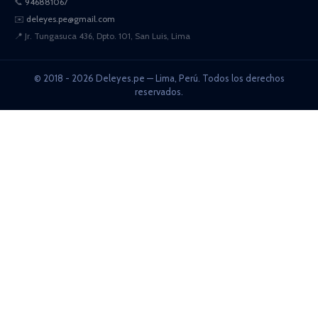
📞
946881067
✉️
deleyes.pe@gmail.com
📍
Jr. Tungasuca 436, Dpto. 101, San Luis, Lima
© 2018 - 2026 Deleyes.pe — Lima, Perú. Todos los derechos
reservados.