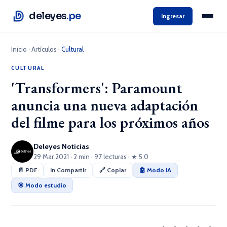
deleyes
.pe
Ingresar
Inicio
·
Artículos
·
Cultural
CULTURAL
'Transformers': Paramount
anuncia una nueva adaptación
del filme para los próximos años
Deleyes Noticias
29 Mar 2021 · 2 min · 97 lecturas · ★ 5.0
📄 PDF
in Compartir
🔗 Copiar
🤖 Modo IA
🎯 Modo estudio