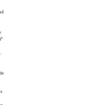
dad
y
N°
,
 de
os