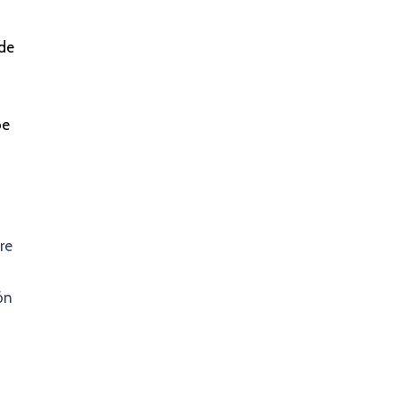
 de
be
re
ón