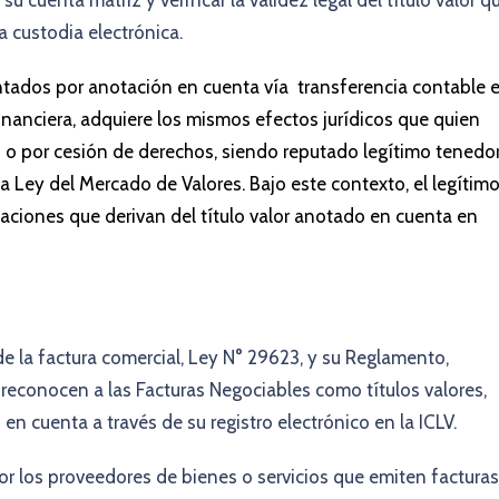
 cuenta matriz y verificar la validez legal del título valor q
la custodia electrónica.
entados por anotación en cuenta vía transferencia contable 
nanciera, adquiere los mismos efectos jurídicos que quien
o o por cesión de derechos, siendo reputado legítimo tenedor
a Ley del Mercado de Valores. Bajo este contexto, el legítim
taciones que derivan del título valor anotado en cuenta en
e la factura comercial, Ley N° 29623, y su Reglamento,
econocen a las Facturas Negociables como títulos valores,
 cuenta a través de su registro electrónico en la ICLV.
or los proveedores de bienes o servicios que emiten facturas