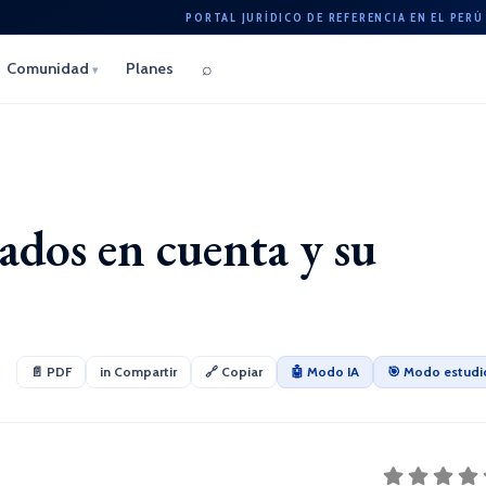
PORTAL JURÍDICO DE REFERENCIA EN EL PERÚ
⌕
Comunidad
Planes
▾
ados en cuenta y su
📄 PDF
in Compartir
🔗 Copiar
🤖 Modo IA
🎯 Modo estudi