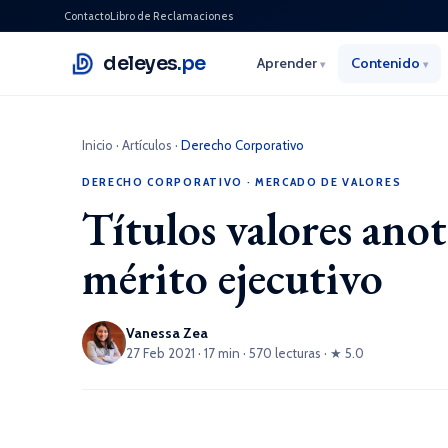
Contacto
Libro de Reclamaciones
deleyes
.pe
Aprender
Contenido
▾
▾
Inicio
·
Artículos
·
Derecho Corporativo
DERECHO CORPORATIVO
·
MERCADO DE VALORES
Títulos valores anot
mérito ejecutivo
Vanessa Zea
27 Feb 2021 · 17 min · 570 lecturas · ★ 5.0