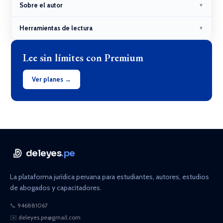
Sobre el autor
▼
Herramientas de lectura
▼
Lee sin límites con Premium
Ver planes →
deleyes
.pe
La plataforma jurídica peruana para estudiantes, autores, estudios
de abogados y capacitadores.
📞
946881067
✉️
deleyes.pe@gmail.com