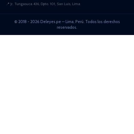
📍
Jr. Tungasuca 436, Dpto. 101, San Luis, Lima
© 2018 - 2026 Deleyes.pe — Lima, Perú. Todos los derechos
reservados.