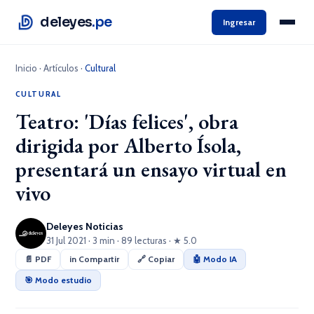
deleyes
.pe
Ingresar
Inicio
·
Artículos
·
Cultural
CULTURAL
Teatro: 'Días felices', obra
dirigida por Alberto Ísola,
presentará un ensayo virtual en
vivo
Deleyes Noticias
31 Jul 2021 · 3 min · 89 lecturas · ★ 5.0
📄 PDF
in Compartir
🔗 Copiar
🤖 Modo IA
🎯 Modo estudio