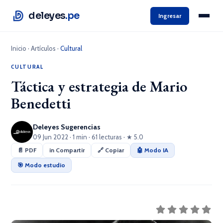
deleyes
.pe
Ingresar
Inicio
·
Artículos
·
Cultural
CULTURAL
Táctica y estrategia de Mario
Benedetti
Deleyes Sugerencias
09 Jun 2022 · 1 min · 61 lecturas · ★ 5.0
📄 PDF
in Compartir
🔗 Copiar
🤖 Modo IA
🎯 Modo estudio