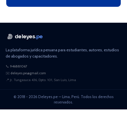
deleyes
.pe
La plataforma jurídica peruana para estudiantes, autores, estudios
de abogados y capacitadores.
📞
946881067
✉️
deleyes.pe@gmail.com
📍
Jr. Tungasuca 436, Dpto. 101, San Luis, Lima
© 2018 - 2026 Deleyes.pe — Lima, Perú. Todos los derechos
reservados.