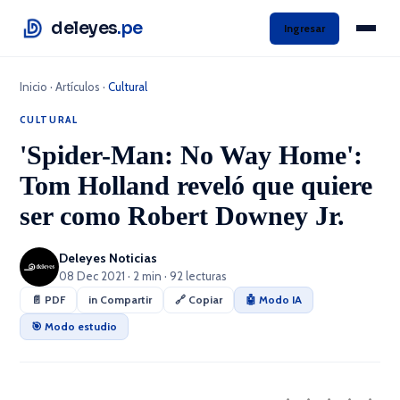
deleyes
.pe
Ingresar
Inicio
·
Artículos
·
Cultural
CULTURAL
'Spider-Man: No Way Home':
Tom Holland reveló que quiere
ser como Robert Downey Jr.
Deleyes Noticias
08 Dec 2021 · 2 min · 92 lecturas
📄 PDF
in Compartir
🔗 Copiar
🤖 Modo IA
🎯 Modo estudio