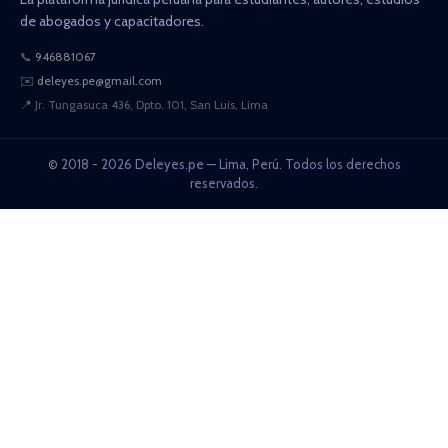
de abogados y capacitadores.
📞
946881067
✉️
deleyes.pe@gmail.com
📍
Jr. Tungasuca 436, Dpto. 101, San Luis, Lima
© 2018 - 2026 Deleyes.pe — Lima, Perú. Todos los derechos
reservados.