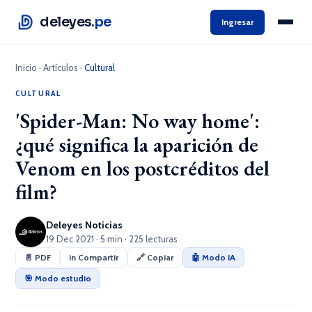
deleyes
.pe
Ingresar
Inicio
·
Artículos
·
Cultural
CULTURAL
'Spider-Man: No way home':
¿qué significa la aparición de
Venom en los postcréditos del
film?
Deleyes Noticias
19 Dec 2021 · 5 min · 225 lecturas
📄 PDF
in Compartir
🔗 Copiar
🤖 Modo IA
🎯 Modo estudio