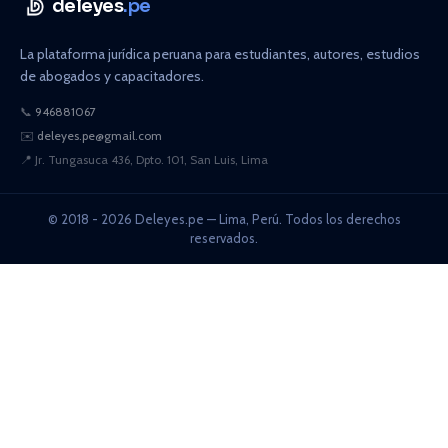
deleyes
.pe
La plataforma jurídica peruana para estudiantes, autores, estudios
de abogados y capacitadores.
📞
946881067
✉️
deleyes.pe@gmail.com
📍
Jr. Tungasuca 436, Dpto. 101, San Luis, Lima
© 2018 - 2026 Deleyes.pe — Lima, Perú. Todos los derechos
reservados.