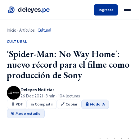
deleyes
.pe
Ingresar
Inicio
·
Artículos
·
Cultural
CULTURAL
'Spider-Man: No Way Home':
nuevo récord para el filme como
producción de Sony
Deleyes Noticias
26 Dec 2021 · 3 min · 104 lecturas
📄 PDF
in Compartir
🔗 Copiar
🤖 Modo IA
🎯 Modo estudio