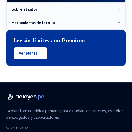
Sobre el autor
▼
Herramientas de lectura
▼
Lee sin límites con Premium
Ver planes →
deleyes
.pe
La plataforma jurídica peruana para estudiantes, autores, estudios
de abogados y capacitadores.
📞
946881067