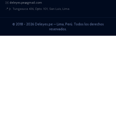
✉️
deleyes.pe@gmail.com
📍
Jr. Tungasuca 436, Dpto. 101, San Luis, Lima
© 2018 - 2026 Deleyes.pe — Lima, Perú. Todos los derechos
reservados.