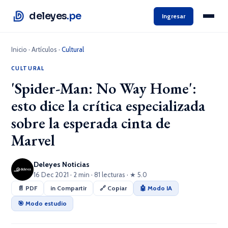
deleyes
.pe
Ingresar
Inicio
·
Artículos
·
Cultural
CULTURAL
'Spider-Man: No Way Home':
esto dice la crítica especializada
sobre la esperada cinta de
Marvel
Deleyes Noticias
16 Dec 2021 · 2 min · 81 lecturas · ★ 5.0
📄 PDF
in Compartir
🔗 Copiar
🤖 Modo IA
🎯 Modo estudio