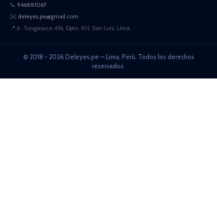
📞
946881067
✉️
deleyes.pe@gmail.com
📍
Jr. Tungasuca 436, Dpto. 101, San Luis, Lima
© 2018 - 2026 Deleyes.pe — Lima, Perú. Todos los derechos
reservados.