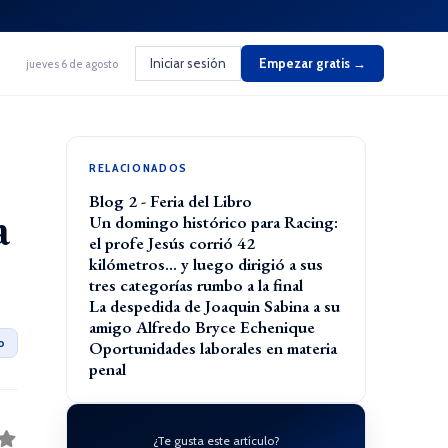
Iniciar sesión
Empezar gratis →
jueves 6 de agosto
RELACIONADOS
Blog 2 - Feria del Libro
a
Un domingo histórico para Racing:
el profe Jesús corrió 42
kilómetros… y luego dirigió a sus
tres categorías rumbo a la final
La despedida de Joaquin Sabina a su
amigo Alfredo Bryce Echenique
o
Oportunidades laborales en materia
penal
¿Te gusta este artículo?