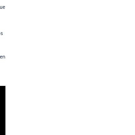
que
os
 en