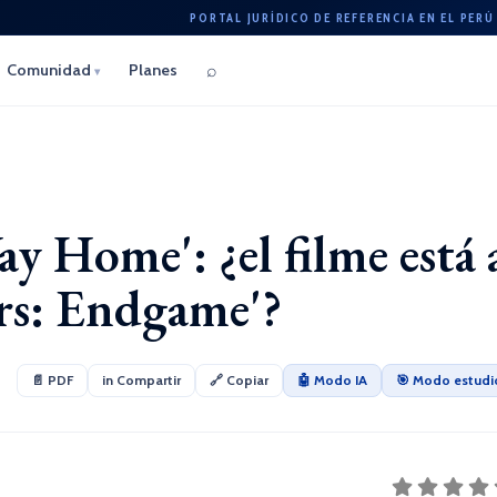
PORTAL JURÍDICO DE REFERENCIA EN EL PERÚ
⌕
Comunidad
Planes
▾
 Home': ¿el filme está 
ers: Endgame'?
📄 PDF
in Compartir
🔗 Copiar
🤖 Modo IA
🎯 Modo estudi