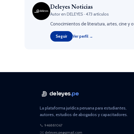
Deleyes Noticias
Autor en DELEYES · 473 artículos
Conocimientos de literatura, artes, cine y 
Seguir
Ver perfil →
deleyes
.pe
La plataforma jurídica peruana para estudiantes,
autores, estudios de abogados y capacitadores.
📞
946881067
✉️
deleyes.pe@gmail.com