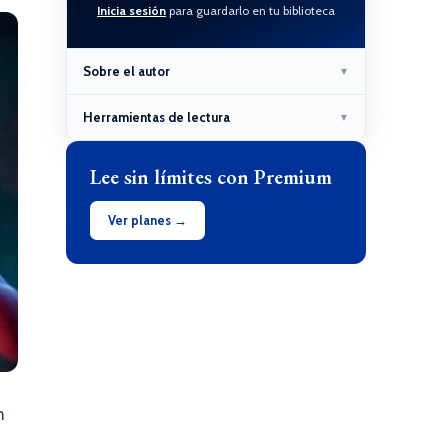
Inicia sesión
para guardarlo en tu biblioteca
Sobre el autor
▼
Herramientas de lectura
▼
Lee sin límites con Premium
Ver planes →
n