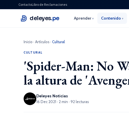
Contacto
Libro de Reclamaciones
deleyes
.pe
Aprender
Contenido
▾
▾
Inicio
·
Artículos
·
Cultural
CULTURAL
'Spider-Man: No Way
la altura de 'Aveng
Deleyes Noticias
16 Dec 2021 · 2 min · 92 lecturas