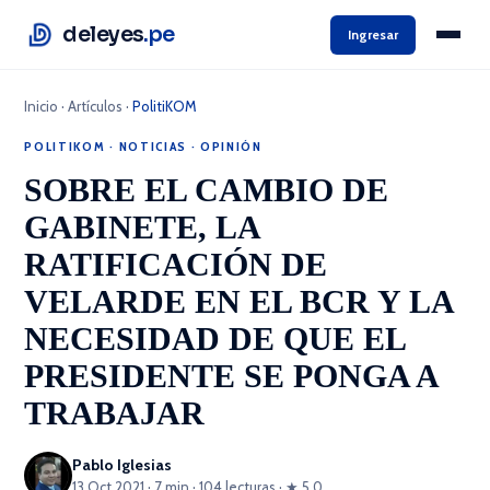
deleyes
.pe
Ingresar
Inicio
·
Artículos
·
PolitiKOM
POLITIKOM
·
NOTICIAS
·
OPINIÓN
SOBRE EL CAMBIO DE
GABINETE, LA
RATIFICACIÓN DE
VELARDE EN EL BCR Y LA
NECESIDAD DE QUE EL
PRESIDENTE SE PONGA A
TRABAJAR
Pablo Iglesias
13 Oct 2021 · 7 min · 104 lecturas · ★ 5.0