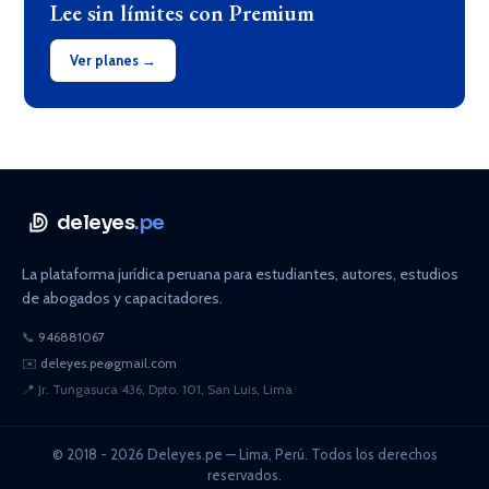
Lee sin límites con Premium
Ver planes →
deleyes
.pe
La plataforma jurídica peruana para estudiantes, autores, estudios
de abogados y capacitadores.
📞
946881067
✉️
deleyes.pe@gmail.com
📍
Jr. Tungasuca 436, Dpto. 101, San Luis, Lima
© 2018 - 2026 Deleyes.pe — Lima, Perú. Todos los derechos
reservados.