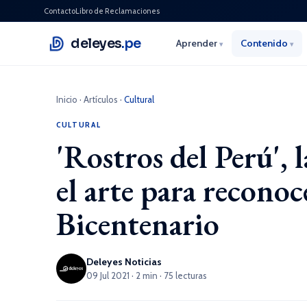
Contacto
Libro de Reclamaciones
deleyes
.pe
Aprender
Contenido
▾
▾
Inicio
·
Artículos
·
Cultural
CULTURAL
'Rostros del Perú', 
el arte para reconoce
Bicentenario
Deleyes Noticias
09 Jul 2021 · 2 min · 75 lecturas