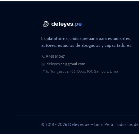
deleyes
.pe
La plataforma jurídica peruana para estudiantes,
autores, estudios de abogados y capacitadores.
📞
946881067
✉️
deleyes.pe@gmail.com
📍
Jr. Tungasuca 436, Dpto. 101, San Luis, Lima
© 2018 - 2026 Deleyes.pe — Lima, Perú. Todos los de