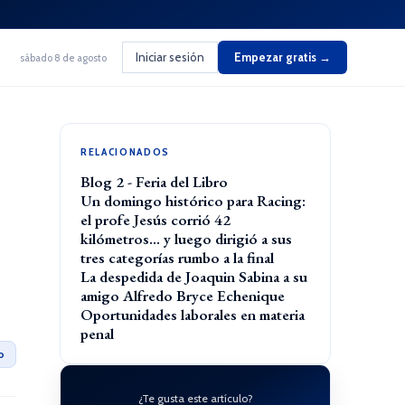
Iniciar sesión
Empezar gratis →
sábado 8 de agosto
RELACIONADOS
Blog 2 - Feria del Libro
Un domingo histórico para Racing:
el profe Jesús corrió 42
kilómetros… y luego dirigió a sus
tres categorías rumbo a la final
La despedida de Joaquin Sabina a su
amigo Alfredo Bryce Echenique
Oportunidades laborales en materia
penal
o
¿Te gusta este artículo?