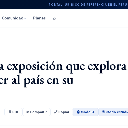
PORTAL JURÍDICO DE REFERENCIA EN EL PERÚ
⌕
Comunidad
Planes
▾
la exposición que explora
r al país en su
📄 PDF
in Compartir
🔗 Copiar
🤖 Modo IA
🎯 Modo estudi