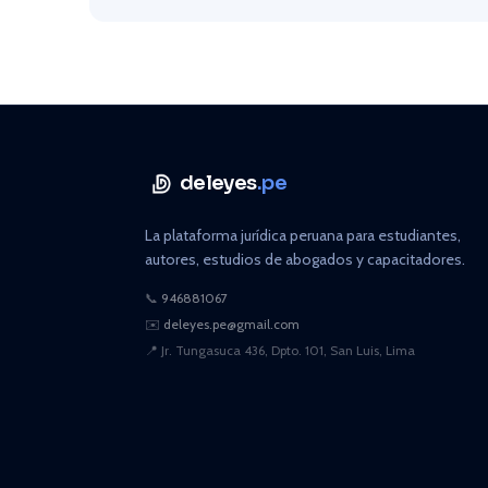
deleyes
.pe
La plataforma jurídica peruana para estudiantes,
autores, estudios de abogados y capacitadores.
📞
946881067
✉️
deleyes.pe@gmail.com
📍
Jr. Tungasuca 436, Dpto. 101, San Luis, Lima