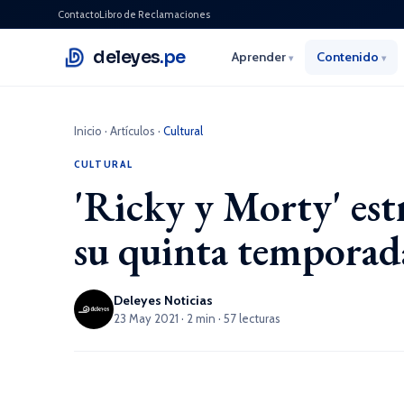
Contacto
Libro de Reclamaciones
deleyes
.pe
Aprender
Contenido
▾
▾
Inicio
·
Artículos
·
Cultural
CULTURAL
'Ricky y Morty' est
su quinta temporad
Deleyes Noticias
23 May 2021 · 2 min · 57 lecturas