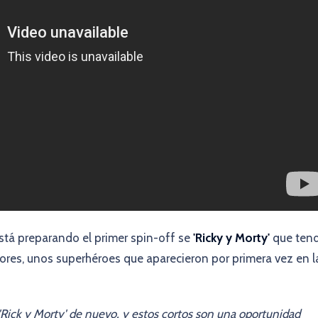
tá preparando el primer spin-off se
'Ricky y Morty'
que ten
ores, unos superhéroes que aparecieron por primera vez en l
'Rick y Morty' de nuevo, y estos cortos son una oportunidad