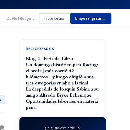
Iniciar sesión
Empezar gratis →
sábado 8 de agosto
RELACIONADOS
Blog 2 - Feria del Libro
Un domingo histórico para Racing:
el profe Jesús corrió 42
kilómetros… y luego dirigió a sus
tres categorías rumbo a la final
La despedida de Joaquin Sabina a su
amigo Alfredo Bryce Echenique
o
Oportunidades laborales en materia
penal
¿Te gusta este artículo?