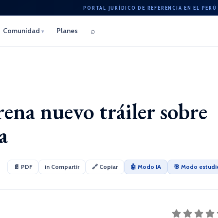
PORTAL JURÍDICO DE REFERENCIA EN EL PERÚ
⌕
Comunidad
Planes
▾
rena nuevo tráiler sobre
a
📄 PDF
in Compartir
🔗 Copiar
🤖 Modo IA
🎯 Modo estudi