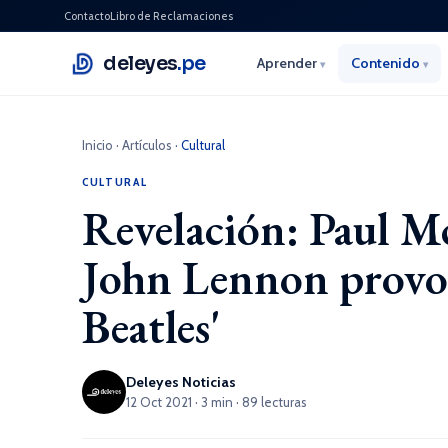
Contacto
Libro de Reclamaciones
deleyes
.pe
Aprender
Contenido
▾
▾
Inicio
·
Artículos
·
Cultural
CULTURAL
Revelación: Paul M
John Lennon provoc
Beatles'
Deleyes Noticias
12 Oct 2021 · 3 min · 89 lecturas