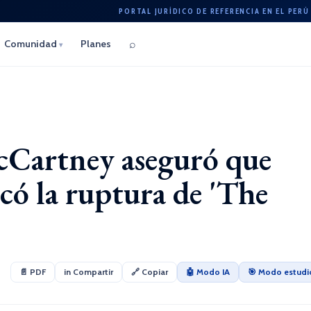
PORTAL JURÍDICO DE REFERENCIA EN EL PERÚ
⌕
Comunidad
Planes
▾
cCartney aseguró que
ó la ruptura de 'The
📄 PDF
in Compartir
🔗 Copiar
🤖 Modo IA
🎯 Modo estudi