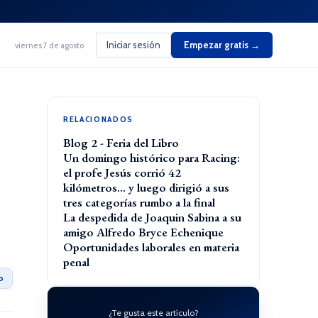
Iniciar sesión
Empezar gratis →
viernes 7 de agosto
RELACIONADOS
Blog 2 - Feria del Libro
Un domingo histórico para Racing:
el profe Jesús corrió 42
kilómetros… y luego dirigió a sus
tres categorías rumbo a la final
La despedida de Joaquin Sabina a su
amigo Alfredo Bryce Echenique
Oportunidades laborales en materia
penal
o
¿Te gusta este artículo?