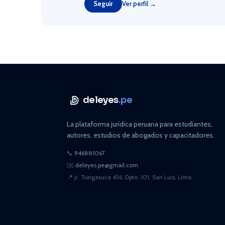
Seguir
Ver perfil →
deleyes
.pe
La plataforma jurídica peruana para estudiantes,
autores, estudios de abogados y capacitadores.
📞
946881067
✉️
deleyes.pe@gmail.com
📍
Jr. Tungasuca 436, Dpto. 101, San Luis, Lima