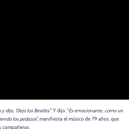
y dijo, 'Dejo los Beatles'
". Y dijo: "
Es emocionante, como un
giendo los pedazos
", manifiesta el músico de 79 años, que
us compañeros.