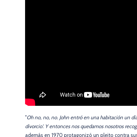
"
Oh no, no, no. John entró en una habitación un día 
divorcio'. Y entonces nos quedamos nosotros reco
además en 1970 protagonizó un pleito contra s