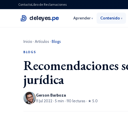
Contacto
Libro de Reclamaciones
deleyes
.pe
Aprender
Contenido
▾
▾
Inicio
·
Artículos
·
Blogs
BLOGS
Recomendaciones so
jurídica
Gerson Barboza
11 Jul 2022 · 5 min · 110 lecturas · ★ 5.0