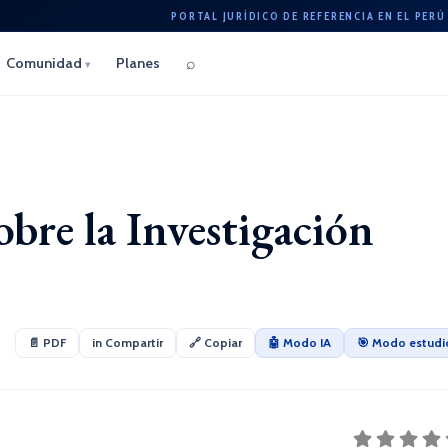
PORTAL JURÍDICO DE REFERENCIA EN EL PERÚ
⌕
Comunidad
Planes
▾
bre la Investigación
📄 PDF
in Compartir
🔗 Copiar
🤖 Modo IA
🎯 Modo estudi