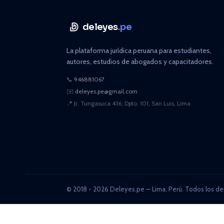
deleyes
.pe
La plataforma jurídica peruana para estudiantes,
autores, estudios de abogados y capacitadores.
📞
946881067
✉️
deleyes.pe@gmail.com
📍
Jr. Tungasuca 436, Dpto. 101, San Luis, Lima
© 2018 - 2026 Deleyes.pe — Lima, Perú. Todos los de