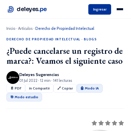
deleyes
.pe
Ingresar
Inicio
·
Artículos
·
Derecho de Propiedad Intelectual
DERECHO DE PROPIEDAD INTELECTUAL
·
BLOGS
¿Puede cancelarse un registro de
marca?: Veamos el siguiente caso
Deleyes Sugerencias
01 Jul 2022 · 12 min · 141 lecturas
📄 PDF
in Compartir
🔗 Copiar
🤖 Modo IA
🎯 Modo estudio