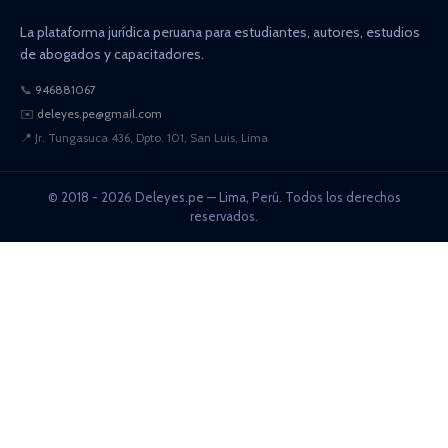
La plataforma jurídica peruana para estudiantes, autores, estudios
de abogados y capacitadores.
📞
946881067
✉️
deleyes.pe@gmail.com
📍
Jr. Tungasuca 436, Dpto. 101, San Luis, Lima
© 2018 - 2026 Deleyes.pe — Lima, Perú. Todos los derechos
reservados.