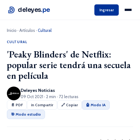
deleyes
.pe
Ingresar
Inicio
·
Artículos
·
Cultural
CULTURAL
'Peaky Blinders' de Netflix:
popular serie tendrá una secuela
en película
Deleyes Noticias
09 Oct 2021 · 2 min · 72 lecturas
📄 PDF
in Compartir
🔗 Copiar
🤖 Modo IA
🎯 Modo estudio