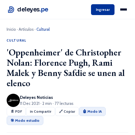
deleyes
.pe
Ingresar
Inicio
·
Artículos
·
Cultural
CULTURAL
'Oppenheimer' de Christopher
Nolan: Florence Pugh, Rami
Malek y Benny Safdie se unen al
elenco
Deleyes Noticias
11 Dec 2021 · 2 min · 77 lecturas
📄 PDF
in Compartir
🔗 Copiar
🤖 Modo IA
🎯 Modo estudio