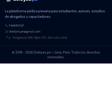
La plataforma jurídica peruana para estudiantes, autores, estudios
de abogados y capacitadores.
📞
946881067
✉️
deleyes.pe@gmail.com
📍
Jr. Tungasuca 436, Dpto. 101, San Luis, Lima
© 2018 - 2026 Deleyes.pe — Lima, Perú. Todos los derechos
reservados.