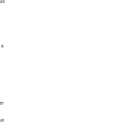
tas
×
 a
er
ue