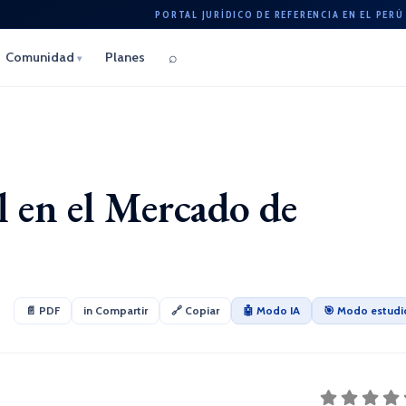
PORTAL JURÍDICO DE REFERENCIA EN EL PERÚ
⌕
Comunidad
Planes
▾
 en el Mercado de
📄 PDF
in Compartir
🔗 Copiar
🤖 Modo IA
🎯 Modo estudi