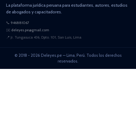
La plataforma jurídica peruana para estudiantes, autores, estudios
de abogados y capacitadores.
📞
946881067
✉️
deleyes.pe@gmail.com
📍
Jr. Tungasuca 436, Dpto. 101, San Luis, Lima
© 2018 - 2026 Deleyes.pe — Lima, Perú. Todos los derechos
reservados.