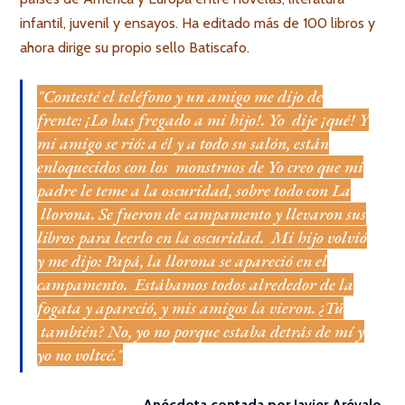
infantil, juvenil y ensayos. Ha editado más de 100 libros y
ahora dirige su propio sello Batiscafo.
"Contesté el teléfono y un amigo me dijo de
frente: ¡Lo has fregado a mi hijo!. Yo dije ¡qué! Y
mi amigo se rió: a él y a todo su salón, están
enloquecidos con los monstruos de Yo creo que mi
padre le teme a la oscuridad, sobre todo con La
llorona. Se fueron de campamento y llevaron sus
libros para leerlo en la oscuridad. Mi hijo volvió
y me dijo: Papá, la llorona se apareció en el
campamento. Estábamos todos alrededor de la
fogata y apareció, y mis amigos la vieron. ¿Tú
también? No, yo no porque estaba detrás de mí y
yo no volteé."
Anécdota contada por Javier Arévalo.