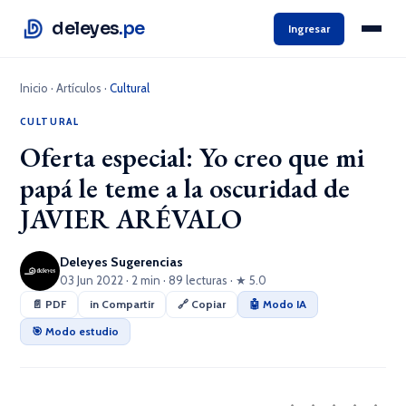
deleyes
.pe
Ingresar
Inicio
·
Artículos
·
Cultural
CULTURAL
Oferta especial: Yo creo que mi
papá le teme a la oscuridad de
JAVIER ARÉVALO
Deleyes Sugerencias
03 Jun 2022 · 2 min · 89 lecturas · ★ 5.0
📄 PDF
in Compartir
🔗 Copiar
🤖 Modo IA
🎯 Modo estudio