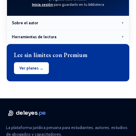
Inicia sesión
para guardarlo en tu biblioteca
Sobre el autor
▼
Herramientas de lectura
▼
Lee sin límites con Premium
Ver planes →
deleyes
.pe
La plataforma jurídica peruana para estudiantes, autores, estudios
de abogados y capacitadores.