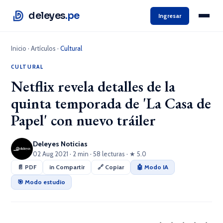
deleyes
.pe
Ingresar
Inicio
·
Artículos
·
Cultural
CULTURAL
Netflix revela detalles de la
quinta temporada de 'La Casa de
Papel' con nuevo tráiler
Deleyes Noticias
02 Aug 2021 · 2 min · 58 lecturas · ★ 5.0
📄 PDF
in Compartir
🔗 Copiar
🤖 Modo IA
🎯 Modo estudio