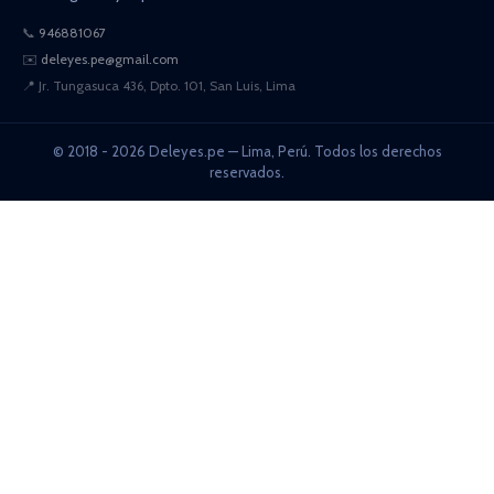
📞
946881067
✉️
deleyes.pe@gmail.com
📍
Jr. Tungasuca 436, Dpto. 101, San Luis, Lima
© 2018 - 2026 Deleyes.pe — Lima, Perú. Todos los derechos
reservados.